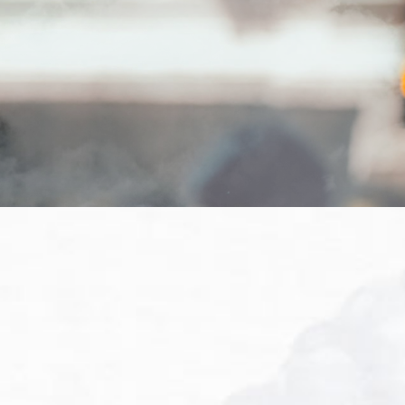
佛牌
泰國佛牌
佛牌推薦
台中佛牌
台中泰國佛牌